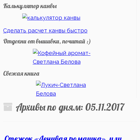
Калькулятор канвы
Сделать расчет канвы быстро
Отдохни от вышивки, почитай ;)
Свежая книга
Архивы по дням:
05.11.2017
Стежок «Ленивая ромашка», или