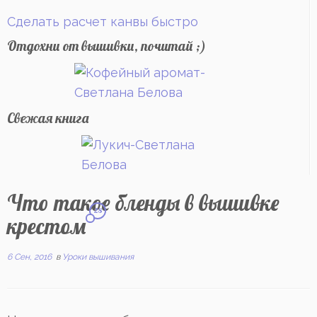
Сделать расчет канвы быстро
Отдохни от вышивки, почитай ;)
Свежая книга
Что такое бленды в вышивке
28
крестом
6 Сен, 2016
в
Уроки вышивания