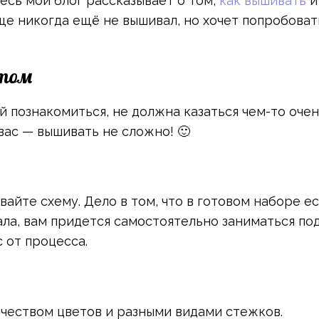
есь мой блог рассказывает о том,
как вышивать
и
бще никогда ещё не вышивал, но хочет попробова
стом
ей познакомиться, не должна казаться чем-то оче
ас — вышивать не сложно! 🙂
вайте схему. Дело в том, что в готовом наборе е
ала, вам придется самостоятельно заниматься по
 от процесса.
чеством цветов и разными видами стежков.