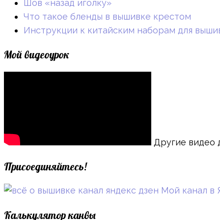
Шов «назад иголку»
Что такое бленды в вышивке крестом
Инструкции к китайским наборам для выши
Мой видеоурок
Другие видео 
Присоединяйтесь!
Мой канал в 
Калькулятор канвы