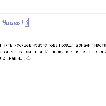
 Часть 1
4
Пять месяцев нового года позади, а значит наст
гоценных клиентов. И, скажу честно, пока готов
 с «наших». 😉