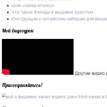
Шов «назад иголку»
Что такое бленды в вышивке крестом
Инструкции к китайским наборам для выши
Мой видеоурок
Другие видео 
Присоединяйтесь!
Мой канал в 