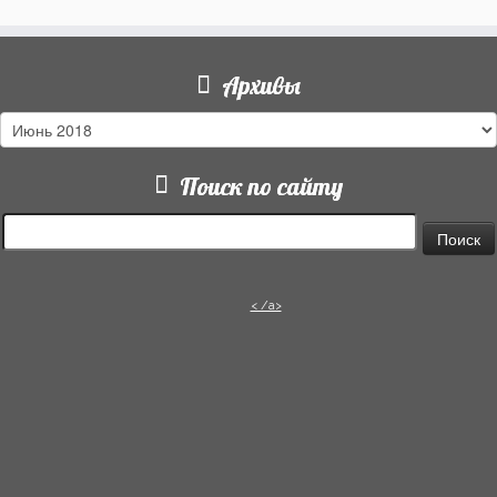
Архивы
Архивы
Поиск по сайту
Найти:
< /a>