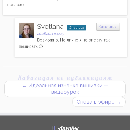
неплохо…
Svetlana
Ответить
↓
От автора
20.08.2011 в 12:15
Возможно. Но лично я не рискну так
вышивать 🙂
Навигация по публикациям
←
Идеальная изнанка вышивки —
видеоурок
Снова в эфире
→
Архивы