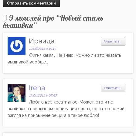
9 мыслей про “
Новый стиль
вышивки
”
Ираида
Ответить
↓
12.06.2011 в 15:15
Фигня какая… Не знаю, можно ли это назвать
вышивкой вообще…
Irena
Ответить
↓
13.06.2011 в 07:57
Люблю все креативное! Может, это и не
вышивка в привычном понимании слова, но зато свежий
взгляд на привычные вещи, а я такое люблю!