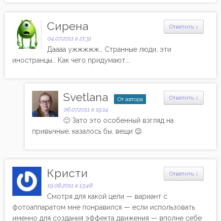
Сирена
Ответить
↓
04.07.2011 в 21:31
Даааа ужжжжж… Странные люди, эти
иностранцы… Как чего придумают….
Svetlana
Ответить
↓
От автора
06.07.2011 в 19:14
🙂 Зато это особенный взгляд на
привычные, казалось бы, вещи 😉
Кристи
Ответить
↓
19.08.2011 в 13:48
Смотря для какой цели — вариант с
фотоаппаратом мне понравился — если использовать
именно для создания эффекта движения — вполне себе