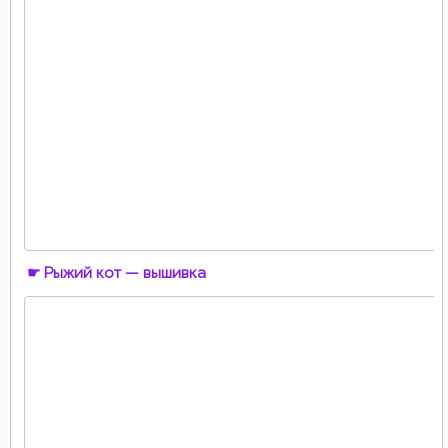
☛ Рыжий кот — вышивка