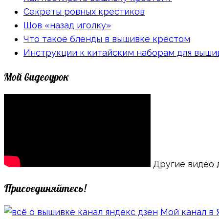
Секреты ровных крестиков
Шов «назад иголку»
Что такое бленды в вышивке крестом
Инструкции к китайским наборам для выши
Мой видеоурок
Другие видео 
Присоединяйтесь!
Мой канал в 